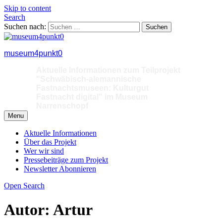
Skip to content
Search
Suchen nach:
museum4punkt0
Aktuelle Informationen zum Teilprojekt
"Schwäbisch-alemannische
Fastnachtsmuseen: Kulturgut
Fastnacht digital" im Museum
Narrenschopf
Menu
Aktuelle Informationen
Über das Projekt
Wer wir sind
Pressebeiträge zum Projekt
Newsletter Abonnieren
Open Search
Autor:
Artur