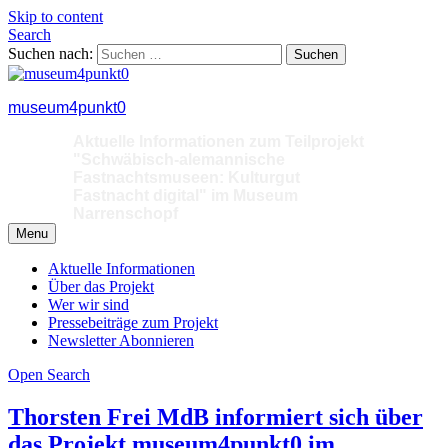
Skip to content
Search
Suchen nach:
museum4punkt0
Aktuelle Informationen zum Teilprojekt
"Schwäbisch-alemannische
Fastnachtsmuseen: Kulturgut
Fastnacht digital" im Museum
Narrenschopf
Menu
Aktuelle Informationen
Über das Projekt
Wer wir sind
Pressebeiträge zum Projekt
Newsletter Abonnieren
Open Search
Thorsten Frei MdB informiert sich über
das Projekt museum4punkt0 im