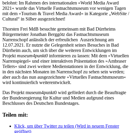
belohnt: Im Rahmen des internationalen »World Media Award
2021« wurde das Virtuelle Fastnachtsmuseum vor wenigen Tagen
mit dem »Tourism & Travel Media Award« in Kategorie „WebSite /
Cultural“ in Silber ausgezeichnet!
Thorsten Frei MdB besuchte gemeinsam mit Bad Dürrheims
Bürgermeister Jonathan Berggötz das Fastnachtsmuseum
Narrenschopf anlässlich der erfreulichen Auszeichnung am
12.07.2021. Er nutzte die Gelegenheit seines Besuches in Bad
Dürrheim auch, um sich über die weiteren Entwicklungen im
Projekt
museum4punkt0
informieren zu lassen: Mit dem »Virtuellen
Narrenspiegel« und einer interaktiven Präsentation des »Ambraser
Tellers« sind zwei weitere Medienstationen in der Entwicklung, die
in den nächsten Monaten im Narrenschopf zu sehen sein werden;
aber auch das nun ausgezeichnete »Virtuelles Fastnachtsmuseum«
wird kontinuierlich weiterentwickelt.
Das Projekt museum4punkt0 wird gefördert durch die Beauftragte
der Bundesregierung für Kultur und Medien aufgrund eines
Beschlusses des Deutschen Bundestages.
Teilen mit:
Klick, um über Twitter zu teilen (Wird in neuem Fenster
geöffnet)