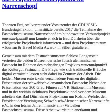
Narrenschopf
Thorsten Frei, stellvertretender Vorsitzender der CDU/CSU-
Bundestagsfraktion, unterstützte bereits 2017 die Teilnahme des
Fastnachtsmuseums Narrenschopf am bundesweiten Verbundprojekt
museum4punkt0
nun konnte er sich in Bad Dürrheim
über die
erfolgreiche Projektarbeit informieren – und dem Projektteam zum
»Tourism & Travel Media Award« in Silber gratulieren.
Gemeinsam mit dem Fastnachtsmuseum Schloss Langenstein
vertreten die beiden Museen der schwäbisch-alemannischen
Fastnacht im Rahmen des mehrjährigen Projektes
museum4punkt0
das Kulturgut Fastnacht. Die Frage, wie sich traditionelle Bräuche
digital vermitteln lassen steht dabei im Zentrum der Arbeit. Die
beiden Museen entwickeln verschiedene Formen der digitalen
Präsentation der schwäbisch-alemannischen Fastnacht: Neben der
Präsentation von 360-Grad-Filmen auf VR-Stationen im Museum
und in der weithin sichtbaren Projektionskuppel vor dem Museum
arbeitete das Bad Dürrheimer Projektteam um Roland Wehrle, den
Präsident der Vereinigung Schwäbisch-Alemannischer Narrenzünfte
e.V., in den letzten Jahren intensiv am »Virtuellen
Fastnachtsmuseum«. Diese Arbeit wurde nun anerkannt und