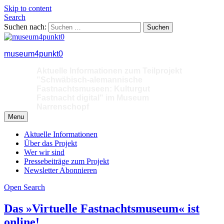
Skip to content
Search
Suchen nach:
museum4punkt0
Aktuelle Informationen zum Teilprojekt
"Schwäbisch-alemannische
Fastnachtsmuseen: Kulturgut
Fastnacht digital" im Museum
Narrenschopf
Menu
Aktuelle Informationen
Über das Projekt
Wer wir sind
Pressebeiträge zum Projekt
Newsletter Abonnieren
Open Search
Das »Virtuelle Fastnachtsmuseum« ist
online!