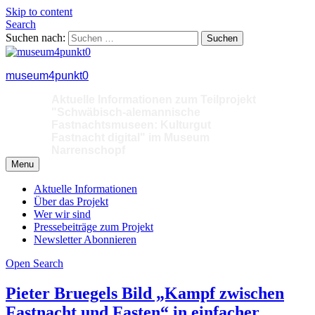
Skip to content
Search
Suchen nach:
museum4punkt0
Aktuelle Informationen zum Teilprojekt
"Schwäbisch-alemannische
Fastnachtsmuseen: Kulturgut
Fastnacht digital" im Museum
Narrenschopf
Menu
Aktuelle Informationen
Über das Projekt
Wer wir sind
Pressebeiträge zum Projekt
Newsletter Abonnieren
Open Search
Pieter Bruegels Bild „Kampf zwischen
Fastnacht und Fasten“ in einfacher