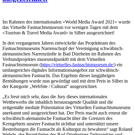
Im Rahmen des internationalen »World Media Award 2021« wurde
das Virtuelle Fastnachtsmuseum vor wenigen Tagen mit dem
»Tourism & Travel Media Award« in Silber ausgezeichnet!
In den vergangenen Jahren entwickelte das Projektteam des
Fastnachtsmuseums Narrenschopf der Vereinigung schwäbisch-
alemannischen Narrenzünfte in Bad Dürrheim im Rahmen des
Verbundprojektes museum4punkt0 mit dem Virtuellen
Fastnachtsmuseum (
https://virtuelles-fastnachtsmuseum.de/
) ein
umfangreiches digitales Informationsangebot zur schwäbisch-
alemannischen Fastnacht. Das Ergebnis dieser langjährigen
Bemühungen wurde nun gewürdigt und mit dem Preis in Silber in
der Kategorie „WebSite / Cultural“ ausgezeichnet.
„Es freut mich sehr, dass die Jury dieses internationalen
Wettbewerbs die inhaltlich herausragende Qualität und die
zeitgemäße mediale Präsentation des Virtuellen Fastnachtsmuseums
anerkannt und ausgezeichnet hat. Der Preis macht auch erneut die
schwäbisch-alemannische Fastnacht über die Grenzen des
Kerngebiets unserer Fastnacht sichtbar und unterstützt unsere
Bestrebungen die Fastnacht als Kulturgut zu bewahren“ sagt Roland
Wehrle, der Projektleiter des Bad Dürrheimer Teilprojektes und