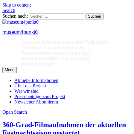
Skip to content
Search
Suchen nach:
museum4punkt0
Aktuelle Informationen zum Teilprojekt
"Schwäbisch-alemannische
Fastnachtsmuseen: Kulturgut
Fastnacht digital" im Museum
Narrenschopf
Menu
Aktuelle Informationen
Über das Projekt
Wer wir sind
Pressebeiträge zum Projekt
Newsletter Abonnieren
Open Search
360-Grad-Filmaufnahmen der aktuellen
Fastnachtsaison gestartet