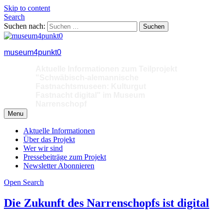
Skip to content
Search
Suchen nach:
museum4punkt0
Aktuelle Informationen zum Teilprojekt
"Schwäbisch-alemannische
Fastnachtsmuseen: Kulturgut
Fastnacht digital" im Museum
Narrenschopf
Menu
Aktuelle Informationen
Über das Projekt
Wer wir sind
Pressebeiträge zum Projekt
Newsletter Abonnieren
Open Search
Die Zukunft des Narrenschopfs ist digital