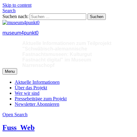
Skip to content
Search
Suchen nach:
museum4punkt0
Aktuelle Informationen zum Teilprojekt
"Schwäbisch-alemannische
Fastnachtsmuseen: Kulturgut
Fastnacht digital" im Museum
Narrenschopf
Menu
Aktuelle Informationen
Über das Projekt
Wer wir sind
Pressebeiträge zum Projekt
Newsletter Abonnieren
Open Search
Fuss_Web